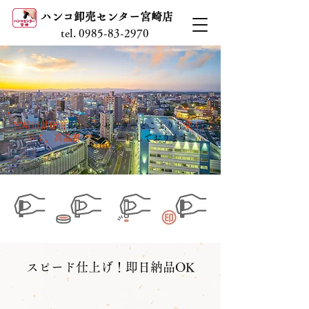
ハンコ卸売センター宮崎店
tel.
0985-83-2970
宮崎市県庁前
のハンコセンターどこよりも
安く、
早く、高品質
を
モットーにして
おります。
スピード仕上げ！即日納品OK