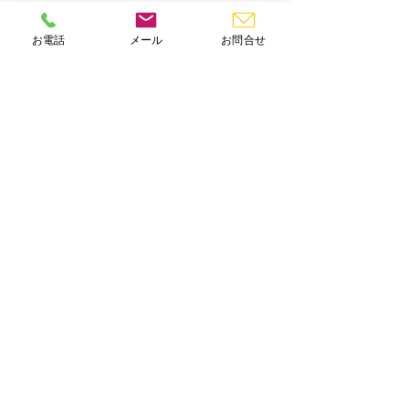
お電話
メール
お問合せ
認印
名刺
その他
​
和柄のハンコ
も取り揃えております。
​
柄、色など豊富な取り揃え
もしております。
お見積り・ご相談は無料です